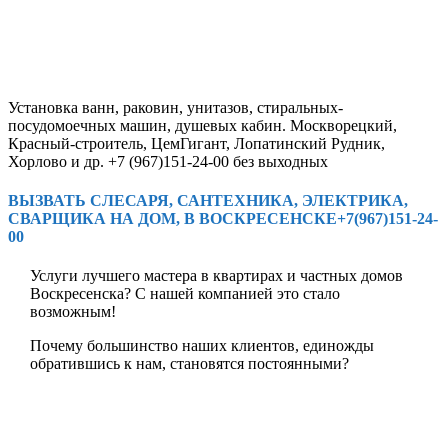
Установка ванн, раковин, унитазов, стиральных-
посудомоечных машин, душевых кабин. Москворецкий,
Красный-строитель, ЦемГигант, Лопатинский Рудник,
Хорлово и др. +7 (967)151-24-00 без выходных
ВЫЗВАТЬ СЛЕСАРЯ, САНТЕХНИКА, ЭЛЕКТРИКА,
СВАРЩИКА НА ДОМ, В ВОСКРЕСЕНСКЕ+7(967)151-24-
00
Услуги лучшего мастера в квартирах и частных домов
Воскресенска? С нашей компанией это стало
возможным!
Почему большинство наших клиентов, единожды
обратившись к нам, становятся постоянными?
Потому что коллектив компании «ЛУЧШИЙ МАСТЕР»
состоит исключительно из профессиональных мастеров
своего дела и халатное отношение к выполнению