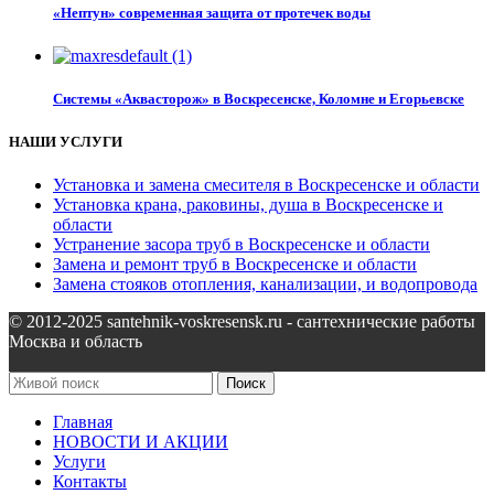
«Нептун» современная защита от протечек воды
Системы «Аквасторож» в Воскресенске, Коломне и Егорьевске
НАШИ УСЛУГИ
Установка и замена смесителя в Воскресенске и области
Установка крана, раковины, душа в Воскресенске и
области
Устранение засора труб в Воскресенске и области
Замена и ремонт труб в Воскресенске и области
Замена стояков отопления, канализации, и водопровода
© 2012-2025 santehnik-voskresensk.ru - сантехнические работы
Москва и область
Поиск
Главная
НОВОСТИ И АКЦИИ
Услуги
Контакты