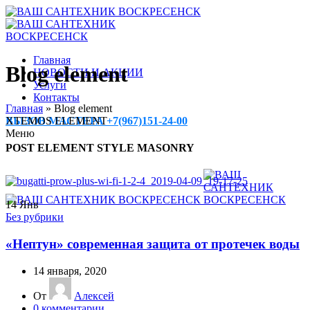
Главная
Blog element
НОВОСТИ И АКЦИИ
Услуги
Контакты
Главная
»
Blog element
XTEMOS ELEMENT
ВЫЗОВ МАСТЕРА +7(967)151-24-00
Меню
POST ELEMENT STYLE MASONRY
14
Янв
Без рубрики
«Нептун» современная защита от протечек воды
14 января, 2020
От
Алексей
0
комментарии