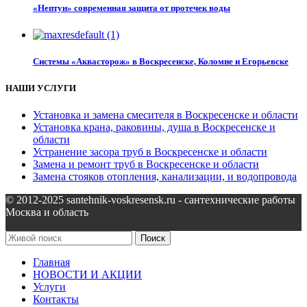
«Нептун» современная защита от протечек воды
Системы «Аквасторож» в Воскресенске, Коломне и Егорьевске
НАШИ УСЛУГИ
Установка и замена смесителя в Воскресенске и области
Установка крана, раковины, душа в Воскресенске и
области
Устранение засора труб в Воскресенске и области
Замена и ремонт труб в Воскресенске и области
Замена стояков отопления, канализации, и водопровода
© 2012-2025 santehnik-voskresensk.ru - сантехнические работы
Москва и область
Поиск
Главная
НОВОСТИ И АКЦИИ
Услуги
Контакты