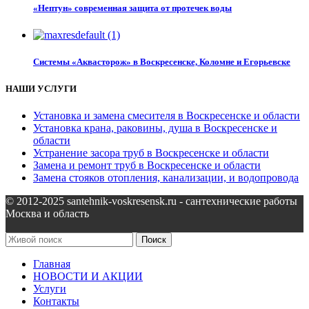
«Нептун» современная защита от протечек воды
Системы «Аквасторож» в Воскресенске, Коломне и Егорьевске
НАШИ УСЛУГИ
Установка и замена смесителя в Воскресенске и области
Установка крана, раковины, душа в Воскресенске и
области
Устранение засора труб в Воскресенске и области
Замена и ремонт труб в Воскресенске и области
Замена стояков отопления, канализации, и водопровода
© 2012-2025 santehnik-voskresensk.ru - сантехнические работы
Москва и область
Поиск
Главная
НОВОСТИ И АКЦИИ
Услуги
Контакты