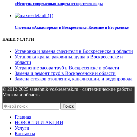
«Нептун» современная защита от протечек воды
Системы «Аквасторож» в Воскресенске, Коломне и Егорьевске
НАШИ УСЛУГИ
Установка и замена смесителя в Воскресенске и области
Установка крана, раковины, душа в Воскресенске и
области
Устранение засора труб в Воскресенске и области
Замена и ремонт труб в Воскресенске и области
Замена стояков отопления, канализации, и водопровода
© 2012-2025 santehnik-voskresensk.ru - сантехнические работы
Москва и область
Поиск
Главная
НОВОСТИ И АКЦИИ
Услуги
Контакты