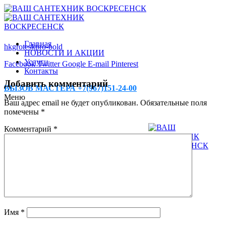
Главная
hkgroteskpro-bold
НОВОСТИ И АКЦИИ
Услуги
Facebook
Twitter
Google
E-mail
Pinterest
Контакты
Добавить комментарий
ВЫЗОВ МАСТЕРА +7(967)151-24-00
Меню
Ваш адрес email не будет опубликован.
Обязательные поля
помечены
*
Комментарий
*
Имя
*