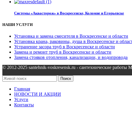
Системы «Аквасторож» в Воскресенске, Коломне и Егорьевске
НАШИ УСЛУГИ
Установка и замена смесителя в Воскресенске и области
Установка крана, раковины, душа в Воскресенске и облас
Устранение засора труб в Воскресенске и области
Замена и ремонт труб в Воскресенске и области
Замена стояков отопления, канализации, и водопровода
© 2012-2025 santehnik-voskresensk.ru - сантехнические работы 
Поиск
Главная
НОВОСТИ И АКЦИИ
Услуги
Контакты