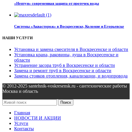
«Нептун» современная защита от протечек воды
Системы «Аквасторож» в Воскресенске, Коломне и Егорьевске
НАШИ УСЛУГИ
Установка и замена смесителя в Воскресенске и области
Установка крана, раковины, душа в Воскресенске и
области
Устранение засора труб в Воскресенске и области
Замена и ремонт труб в Воскресенске и области
Замена стояков отопления, канализации, и водопровода
© 2012-2025 santehnik-voskresensk.ru - сантехнические работы
Москва и область
Поиск
Главная
НОВОСТИ И АКЦИИ
Услуги
Контакты