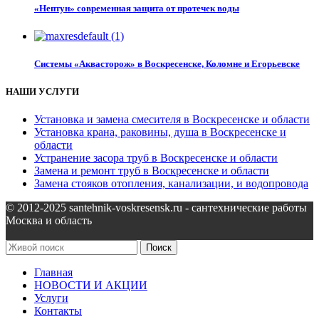
«Нептун» современная защита от протечек воды
Системы «Аквасторож» в Воскресенске, Коломне и Егорьевске
НАШИ УСЛУГИ
Установка и замена смесителя в Воскресенске и области
Установка крана, раковины, душа в Воскресенске и
области
Устранение засора труб в Воскресенске и области
Замена и ремонт труб в Воскресенске и области
Замена стояков отопления, канализации, и водопровода
© 2012-2025 santehnik-voskresensk.ru - сантехнические работы
Москва и область
Поиск
Главная
НОВОСТИ И АКЦИИ
Услуги
Контакты