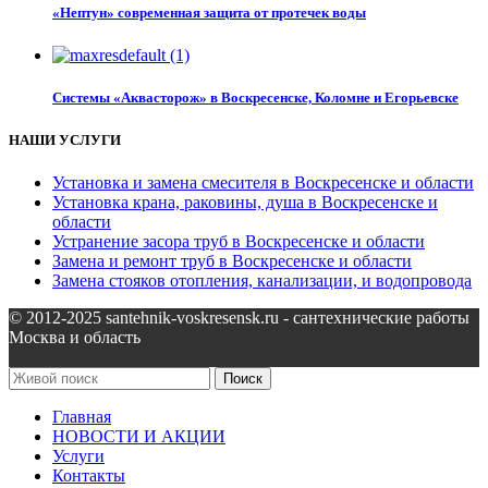
«Нептун» современная защита от протечек воды
Системы «Аквасторож» в Воскресенске, Коломне и Егорьевске
НАШИ УСЛУГИ
Установка и замена смесителя в Воскресенске и области
Установка крана, раковины, душа в Воскресенске и
области
Устранение засора труб в Воскресенске и области
Замена и ремонт труб в Воскресенске и области
Замена стояков отопления, канализации, и водопровода
© 2012-2025 santehnik-voskresensk.ru - сантехнические работы
Москва и область
Поиск
Главная
НОВОСТИ И АКЦИИ
Услуги
Контакты