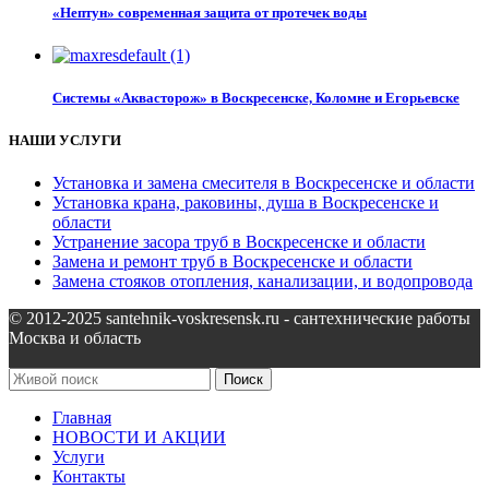
«Нептун» современная защита от протечек воды
Системы «Аквасторож» в Воскресенске, Коломне и Егорьевске
НАШИ УСЛУГИ
Установка и замена смесителя в Воскресенске и области
Установка крана, раковины, душа в Воскресенске и
области
Устранение засора труб в Воскресенске и области
Замена и ремонт труб в Воскресенске и области
Замена стояков отопления, канализации, и водопровода
© 2012-2025 santehnik-voskresensk.ru - сантехнические работы
Москва и область
Поиск
Главная
НОВОСТИ И АКЦИИ
Услуги
Контакты