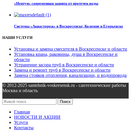
«Нептун» современная защита от протечек воды
Системы «Аквасторож» в Воскресенске, Коломне и Егорьевске
НАШИ УСЛУГИ
Установка и замена смесителя в Воскресенске и области
Установка крана, раковины, душа в Воскресенске и
области
Устранение засора труб в Воскресенске и области
Замена и ремонт труб в Воскресенске и области
Замена стояков отопления, канализации, и водопровода
© 2012-2025 santehnik-voskresensk.ru - сантехнические работы
Москва и область
Поиск
Главная
НОВОСТИ И АКЦИИ
Услуги
Контакты