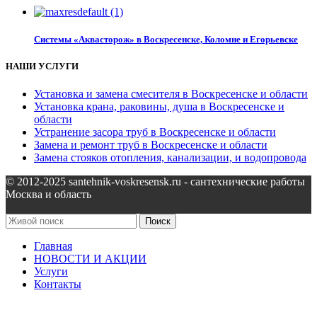
Системы «Аквасторож» в Воскресенске, Коломне и Егорьевске
НАШИ УСЛУГИ
Установка и замена смесителя в Воскресенске и области
Установка крана, раковины, душа в Воскресенске и
области
Устранение засора труб в Воскресенске и области
Замена и ремонт труб в Воскресенске и области
Замена стояков отопления, канализации, и водопровода
© 2012-2025 santehnik-voskresensk.ru - сантехнические работы
Москва и область
Поиск
Главная
НОВОСТИ И АКЦИИ
Услуги
Контакты