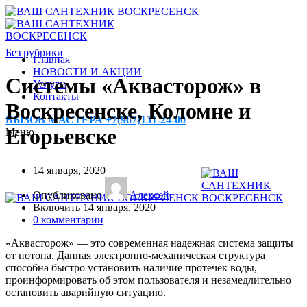
Без рубрики
Главная
НОВОСТИ И АКЦИИ
Системы «Аквасторож» в
Услуги
Контакты
Воскресенске, Коломне и
ВЫЗОВ МАСТЕРА +7(967)151-24-00
Егорьевске
Меню
14 января, 2020
Опубликовано
Алексей
Включить 14 января, 2020
0
комментарии
«Аквасторож» — это современная надежная система защиты
от потопа. Данная электронно-механическая структура
способна быстро установить наличие протечек воды,
проинформировать об этом пользователя и незамедлительно
остановить аварийную ситуацию.