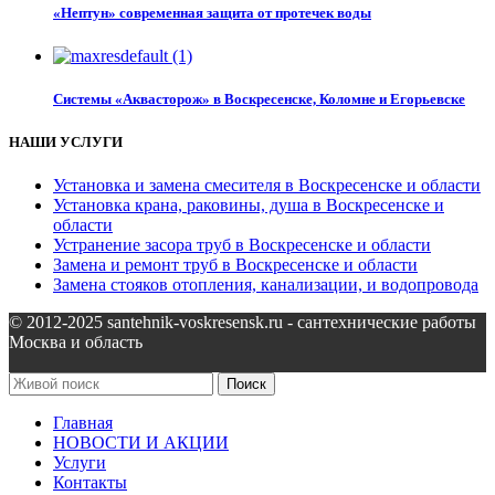
«Нептун» современная защита от протечек воды
Системы «Аквасторож» в Воскресенске, Коломне и Егорьевске
НАШИ УСЛУГИ
Установка и замена смесителя в Воскресенске и области
Установка крана, раковины, душа в Воскресенске и
области
Устранение засора труб в Воскресенске и области
Замена и ремонт труб в Воскресенске и области
Замена стояков отопления, канализации, и водопровода
© 2012-2025 santehnik-voskresensk.ru - сантехнические работы
Москва и область
Поиск
Главная
НОВОСТИ И АКЦИИ
Услуги
Контакты