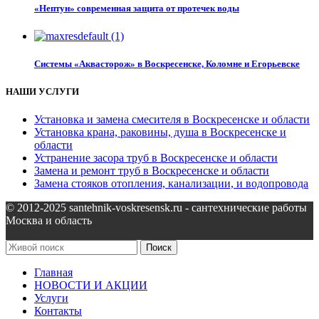
«Нептун» современная защита от протечек воды
Системы «Аквасторож» в Воскресенске, Коломне и Егорьевске
НАШИ УСЛУГИ
Установка и замена смесителя в Воскресенске и области
Установка крана, раковины, душа в Воскресенске и
области
Устранение засора труб в Воскресенске и области
Замена и ремонт труб в Воскресенске и области
Замена стояков отопления, канализации, и водопровода
© 2012-2025 santehnik-voskresensk.ru - сантехнические работы
Москва и область
Поиск
Главная
НОВОСТИ И АКЦИИ
Услуги
Контакты