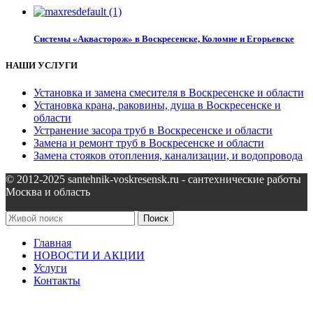
Системы «Аквасторож» в Воскресенске, Коломне и Егорьевске
НАШИ УСЛУГИ
Установка и замена смесителя в Воскресенске и области
Установка крана, раковины, душа в Воскресенске и
области
Устранение засора труб в Воскресенске и области
Замена и ремонт труб в Воскресенске и области
Замена стояков отопления, канализации, и водопровода
© 2012-2025 santehnik-voskresensk.ru - сантехнические работы
Москва и область
Поиск
Главная
НОВОСТИ И АКЦИИ
Услуги
Контакты