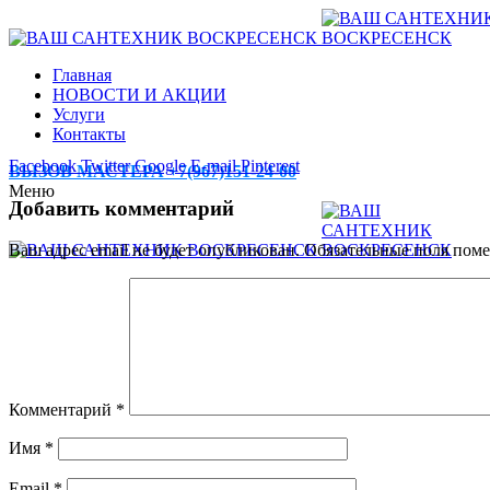
Главная
НОВОСТИ И АКЦИИ
Услуги
Контакты
Facebook
Twitter
Google
E-mail
Pinterest
ВЫЗОВ МАСТЕРА +7(967)151-24-00
Меню
Добавить комментарий
Ваш адрес email не будет опубликован.
Обязательные поля пом
Комментарий
*
Имя
*
Email
*