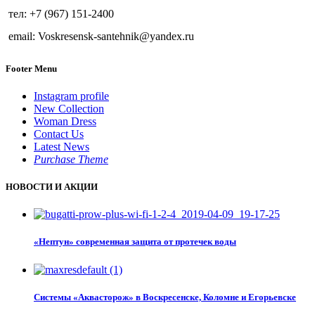
тел: +7 (967) 151-2400
email: Voskresensk-santehnik@yandex.ru
Footer Menu
Instagram profile
New Collection
Woman Dress
Contact Us
Latest News
Purchase Theme
НОВОСТИ И АКЦИИ
«Нептун» современная защита от протечек воды
Системы «Аквасторож» в Воскресенске, Коломне и Егорьевске