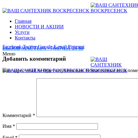
Главная
НОВОСТИ И АКЦИИ
Услуги
Контакты
Facebook
Twitter
Google
E-mail
Pinterest
ВЫЗОВ МАСТЕРА +7(967)151-24-00
Меню
Добавить комментарий
Ваш адрес email не будет опубликован.
Обязательные поля пом
Комментарий
*
Имя
*
Email
*