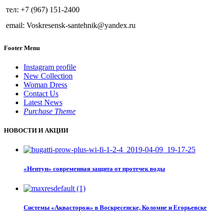
тел: +7 (967) 151-2400
email: Voskresensk-santehnik@yandex.ru
Footer Menu
Instagram profile
New Collection
Woman Dress
Contact Us
Latest News
Purchase Theme
НОВОСТИ И АКЦИИ
«Нептун» современная защита от протечек воды
Системы «Аквасторож» в Воскресенске, Коломне и Егорьевске