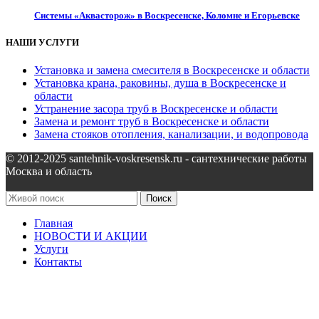
Системы «Аквасторож» в Воскресенске, Коломне и Егорьевске
НАШИ УСЛУГИ
Установка и замена смесителя в Воскресенске и области
Установка крана, раковины, душа в Воскресенске и
области
Устранение засора труб в Воскресенске и области
Замена и ремонт труб в Воскресенске и области
Замена стояков отопления, канализации, и водопровода
© 2012-2025 santehnik-voskresensk.ru - сантехнические работы
Москва и область
Поиск
Главная
НОВОСТИ И АКЦИИ
Услуги
Контакты