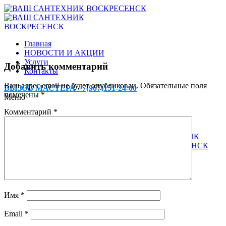
Главная
НОВОСТИ И АКЦИИ
Услуги
Добавить комментарий
Контакты
Ваш адрес email не будет опубликован.
Обязательные поля
ВЫЗОВ МАСТЕРА +7(967)151-24-00
помечены
*
Меню
Комментарий
*
Имя
*
Email
*