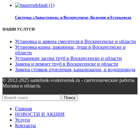
Системы «Аквасторож» в Воскресенске, Коломне и Егорьевске
НАШИ УСЛУГИ
Установка и замена смесителя в Воскресенске и области
Установка крана, раковины, душа в Воскресенске и
области
Устранение засора труб в Воскресенске и области
Замена и ремонт труб в Воскресенске и области
Замена стояков отопления, канализации, и водопровода
© 2012-2025 santehnik-voskresensk.ru - сантехнические работы
Москва и область
Поиск
Главная
НОВОСТИ И АКЦИИ
Услуги
Контакты