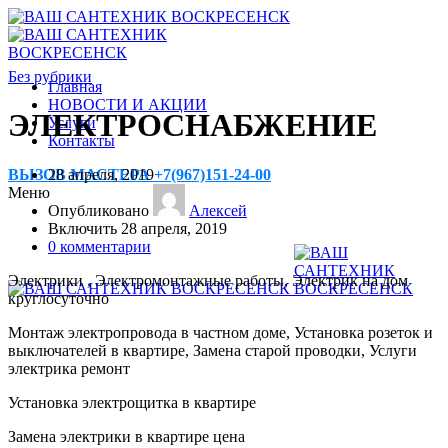
Без рубрики
Главная
НОВОСТИ И АКЦИИ
ЭЛЕКТРОСНАБЖЕНИЕ
Услуги
Контакты
28 апреля, 2019
ВЫЗОВ МАСТЕРА +7(967)151-24-00
Меню
Опубликовано
Алексей
Включить 28 апреля, 2019
0
комментарии
Электрики , Электромонтажные работы, Электрик на дом
круглосуточно
Монтаж электропровода в частном доме, Установка розеток и
выключателей в квартире, Замена старой проводки, Услуги
электрика ремонт
Установка электрощитка в квартире
Замена электрики в квартире цена