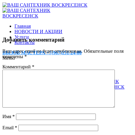
Главная
НОВОСТИ И АКЦИИ
Услуги
Добавить комментарий
Контакты
Ваш адрес email не будет опубликован.
Обязательные поля
ВЫЗОВ МАСТЕРА +7(967)151-24-00
помечены
*
Меню
Комментарий
*
Имя
*
Email
*