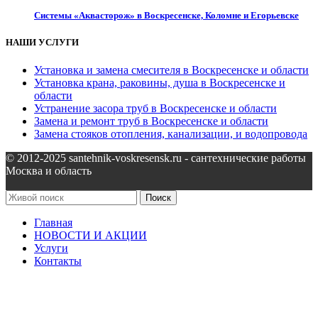
Системы «Аквасторож» в Воскресенске, Коломне и Егорьевске
НАШИ УСЛУГИ
Установка и замена смесителя в Воскресенске и области
Установка крана, раковины, душа в Воскресенске и
области
Устранение засора труб в Воскресенске и области
Замена и ремонт труб в Воскресенске и области
Замена стояков отопления, канализации, и водопровода
© 2012-2025 santehnik-voskresensk.ru - сантехнические работы
Москва и область
Поиск
Главная
НОВОСТИ И АКЦИИ
Услуги
Контакты